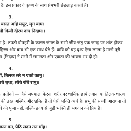
। इस प्रकार वे कृष्ण के साथ प्रेमभरी छेड़छाड़ करती हैं।
3.
बसत अहि मयूर, मृग बाघ।
ौ कियौ दीरघ दाघ निदाघ।।
दर्शाया है। तपती दोपहरी के कारण जंगल के सभी जीव-जंतु एक जगह पर शांत होकर
ोर, हिरण और बाघ भी एक साथ बैठे हैं। कवि को यह दृश्य ऐसा लगता है मानो पूरी
क ताप (निदाघ) ने सभी में समानता और एकता की भावना भर दी हो।
4.
ैं, तिलक सरै न एकौ कामु।
चै बृथा, साँचै राँचै रामु॥
र्मिक प्रतीकों — जैसे जपमाला फेरना, शरीर पर धार्मिक छापें लगाना या तिलक धारण
 तरह अस्थिर और भ्रमित है तो ऐसी भक्ति व्यर्थ है। प्रभु की सच्ची आराधना तो
 की पूजा नहीं, बल्कि हृदय से जुड़ी भक्ति ही भगवान को प्रिय है।
5.
सघन बन, पैठि सदन तन माँह।