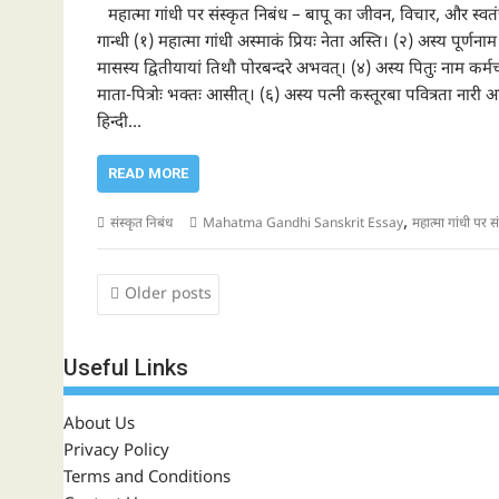
महात्मा गांधी पर संस्कृत निबंध – बापू का जीवन, विचार, और स्वतंत्र
गान्धी (१) महात्मा गांधी अस्माकं प्रियः नेता अस्ति। (२) अस्य पूर्णन
मासस्य द्वितीयायां तिथौ पोरबन्दरे अभवत्। (४) अस्य पितुः नाम कर्मच
माता-पित्रोः भक्तः आसीत्। (६) अस्य पत्नी कस्तूरबा पवित्रता नारी आ
हिन्दी…
READ MORE
,
संस्कृत निबंध
Mahatma Gandhi Sanskrit Essay
महात्मा गांधी पर स
Posts
Older posts
navigation
Useful Links
About Us
Privacy Policy
Terms and Conditions