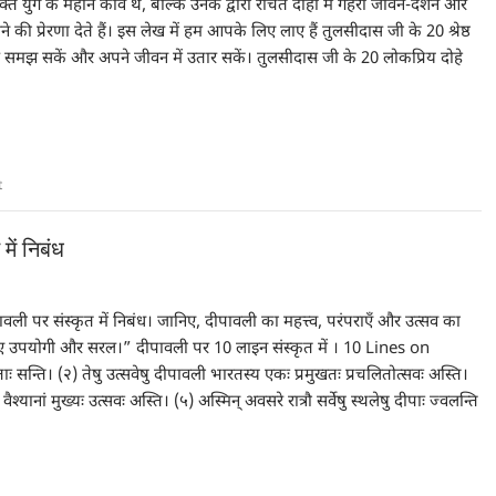
ि युग के महान कवि थे, बल्कि उनके द्वारा रचित दोहों में गहरा जीवन-दर्शन और
 की प्रेरणा देते हैं। इस लेख में हम आपके लिए लाए हैं तुलसीदास जी के 20 श्रेष्ठ
 से समझ सकें और अपने जीवन में उतार सकें। तुलसीदास जी के 20 लोकप्रिय दोहे
…
t
ें निबंध
ली पर संस्कृत में निबंध। जानिए, दीपावली का महत्त्व, परंपराएँ और उत्सव का
के लिए उपयोगी और सरल।” दीपावली पर 10 लाइन संस्कृत में । 10 Lines on
 सन्ति। (२) तेषु उत्सवेषु दीपावली भारतस्य एकः प्रमुखतः प्रचलितोत्सवः अस्ति।
ानां मुख्यः उत्सवः अस्ति। (५) अस्मिन् अवसरे रात्रौ सर्वेषु स्थलेषु दीपाः ज्वलन्ति