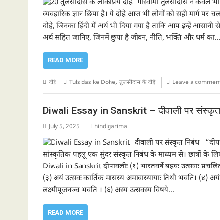
गोस्वामी तुलसीदास न केवल भक्त
व्यवहारिक ज्ञान छिपा है। ये दोहे आज भी लोगों को सही मार्ग पर चलने
दोहे, जिनका हिंदी में अर्थ भी दिया गया है ताकि आप इन्हें आसानी
अर्थ सहित जानिए, जिनमें छुपा है जीवन, नीति, भक्ति और धर्म का
READ MORE
,
दोहे
Tulsidas ke Dohe
तुलसीदास के दोहे
Leave a commen
Diwali Essay in Sanskrit – दीवाली पर संस्कृत म
July 5, 2025
hindigarima
दीवाली पर संस्कृत निबंध “दीपाव
सांस्कृतिक पहलू एक सुंदर संस्कृत निबंध के माध्यम से। छात्रों 
Diwali in Sanskrit दीपावलीः (१) भारतवर्षे बहवः उत्सवाः प्रचलिताः
(३) अयं उत्सवः कार्तिक मासस्य अमावास्यायाः तिथौ भवति। (४) अयं वैश्य
लक्ष्मीपूजनञ्च भवति । (६) अस्य उत्सवस्य विषये…
READ MORE