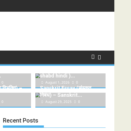
ुर्थी विभक्ति):
पर्यायवाची शब्द (Paryayvachi
.
shabd hindi )...
0
August 1, 2026
0
 विभक्ति) –
Sanskrit Essay (संस्कृत
निबंध) – Sanskrit...
0
August 29, 2025
0
Recent Posts