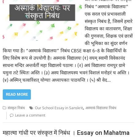
निबंध “अस्माकं विद्यालयः”
एक सरल एवं प्रभावशाली
संस्कृत निबंध है, जिसमें हमारे
विद्यालय का वातावरण, शिक्षा
की गुणवत्ता, शिक्षक एवं छात्रों
की भूमिका का सुंदर वर्णन
किया गया है। “अस्माकं विद्यालयः” निबंध CBSE कक्षा 6–8 के विद्यार्थियों के
लिए विशेष रूप से उपयोगी है। अस्माकं विद्यालयः (१) वयम् स्वामी विवेकानंद
साधना मन्दिर अन्तर्वर्ती महा विद्यालये पठामः । (२) अयं विद्यालयः रामपुर ग्रामे
यमुना तटे स्थितः अस्ति । (३) अस्य विद्यालयस्य भवनं विशालं मनोहरं च अस्ति ।
(४) अस्मिन् चत्वारिंशत् योग्याः अध्यापकाः पाठयन्ति । (५) श्री वेद…
READ MORE
,
संस्कृत निबंध
Our School Essay in Sanskrit
अस्माकं विद्यालयः निबंध
Leave a comment
महात्मा गांधी पर संस्कृत में निबंध । Essay on Mahatma