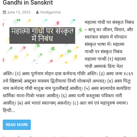
Gandhi in Sanskrit
June 15, 2025
hindigarima
महात्मा गांधी पर संस्कृत निबंध
– बापू का जीवन, विचार, और
स्वतंत्रता संग्राम में योगदान
संस्कृत भाषा में। महात्मा
गान्धी पर संस्कृत निबंध
महात्मा गान्धी (१) महात्मा
गांधी अस्माकं प्रियः नेता
अस्ति। (२) अस्य पूर्णनाम मोहन दास कर्मचन्द गाँधीः अस्ति। (३) अस्य जन्म १८६९
तमे खिष्टाब्दे अक्टूबर मासस्य द्वितीयायां तिथौ पोरबन्दरे अभवत्। (४) अस्य पितुः
नाम कर्मचन्द गाँधी मातुश्च नाम पुतलीबाई आसीत्। (५) अस्य बाल्यादेव सत्यप्रियः
धार्मिकः माता-पित्रोः भक्तः आसीत्। (६) अस्य पत्नी कस्तूरबा पवित्रता नारी
आसीत्। (७) अयं भारतं स्वतन्त्रम् अकरोत्। (८) अतः वयं एनं महापुरुषं नमामः।
हिन्दी…
READ MORE