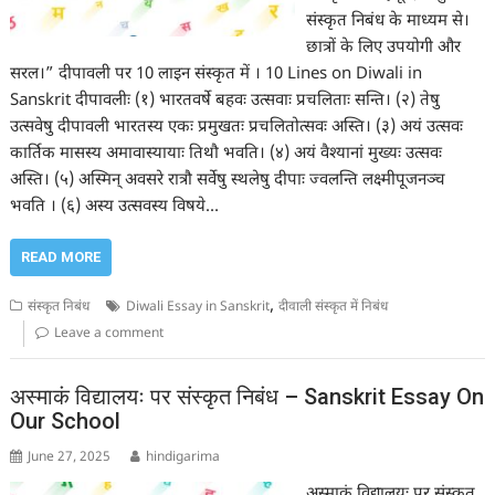
संस्कृत निबंध के माध्यम से।
छात्रों के लिए उपयोगी और
सरल।” दीपावली पर 10 लाइन संस्कृत में । 10 Lines on Diwali in
Sanskrit दीपावलीः (१) भारतवर्षे बहवः उत्सवाः प्रचलिताः सन्ति। (२) तेषु
उत्सवेषु दीपावली भारतस्य एकः प्रमुखतः प्रचलितोत्सवः अस्ति। (३) अयं उत्सवः
कार्तिक मासस्य अमावास्यायाः तिथौ भवति। (४) अयं वैश्यानां मुख्यः उत्सवः
अस्ति। (५) अस्मिन् अवसरे रात्रौ सर्वेषु स्थलेषु दीपाः ज्वलन्ति लक्ष्मीपूजनञ्च
भवति । (६) अस्य उत्सवस्य विषये…
READ MORE
,
संस्कृत निबंध
Diwali Essay in Sanskrit
दीवाली संस्कृत में निबंध
Leave a comment
अस्माकं विद्यालयः पर संस्कृत निबंध – Sanskrit Essay On
Our School
June 27, 2025
hindigarima
अस्माकं विद्यालयः पर संस्कृत