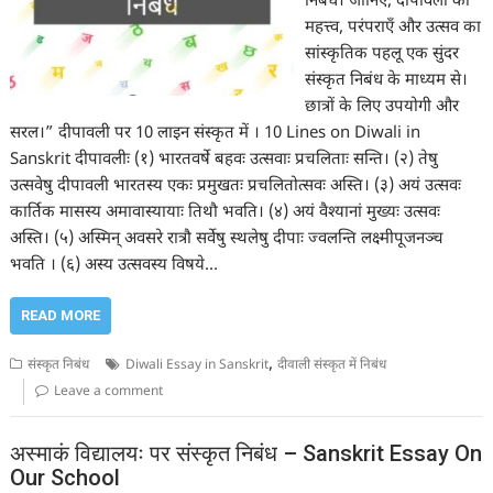
निबंध। जानिए, दीपावली का
महत्त्व, परंपराएँ और उत्सव का
सांस्कृतिक पहलू एक सुंदर
संस्कृत निबंध के माध्यम से।
छात्रों के लिए उपयोगी और
सरल।” दीपावली पर 10 लाइन संस्कृत में । 10 Lines on Diwali in
Sanskrit दीपावलीः (१) भारतवर्षे बहवः उत्सवाः प्रचलिताः सन्ति। (२) तेषु
उत्सवेषु दीपावली भारतस्य एकः प्रमुखतः प्रचलितोत्सवः अस्ति। (३) अयं उत्सवः
कार्तिक मासस्य अमावास्यायाः तिथौ भवति। (४) अयं वैश्यानां मुख्यः उत्सवः
अस्ति। (५) अस्मिन् अवसरे रात्रौ सर्वेषु स्थलेषु दीपाः ज्वलन्ति लक्ष्मीपूजनञ्च
भवति । (६) अस्य उत्सवस्य विषये…
READ MORE
,
संस्कृत निबंध
Diwali Essay in Sanskrit
दीवाली संस्कृत में निबंध
Leave a comment
अस्माकं विद्यालयः पर संस्कृत निबंध – Sanskrit Essay On
Our School