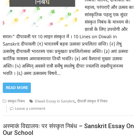
निबंध। जानिए, दीपावली का
महत्त्व, परंपराएँ और उत्सव का
सांस्कृतिक पहलू एक सुंदर
संस्कृत निबंध के माध्यम से।
छात्रों के लिए उपयोगी और
सरल।” दीपावली पर 10 लाइन संस्कृत में । 10 Lines on Diwali in
Sanskrit दीपावलीः (१) भारतवर्षे बहवः उत्सवाः प्रचलिताः सन्ति। (२) तेषु
उत्सवेषु दीपावली भारतस्य एकः प्रमुखतः प्रचलितोत्सवः अस्ति। (३) अयं उत्सवः
कार्तिक मासस्य अमावास्यायाः तिथौ भवति। (४) अयं वैश्यानां मुख्यः उत्सवः
अस्ति। (५) अस्मिन् अवसरे रात्रौ सर्वेषु स्थलेषु दीपाः ज्वलन्ति लक्ष्मीपूजनञ्च
भवति । (६) अस्य उत्सवस्य विषये…
READ MORE
,
संस्कृत निबंध
Diwali Essay in Sanskrit
दीवाली संस्कृत में निबंध
Leave a comment
अस्माकं विद्यालयः पर संस्कृत निबंध – Sanskrit Essay On
Our School